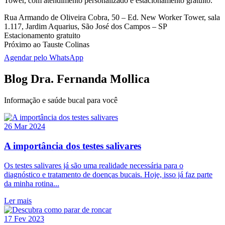
Tower, com atendimento personalizado e estacionamento gratuito.
Rua Armando de Oliveira Cobra, 50 – Ed. New Worker Tower, sala
1.117, Jardim Aquarius, São José dos Campos – SP
Estacionamento gratuito
Próximo ao Tauste Colinas
Agendar pelo WhatsApp
Blog Dra. Fernanda Mollica
Informação e saúde bucal para você
26 Mar 2024
A importância dos testes salivares
Os testes salivares já são uma realidade necessária para o
diagnóstico e tratamento de doenças bucais. Hoje, isso já faz parte
da minha rotina...
Ler mais
17 Fev 2023