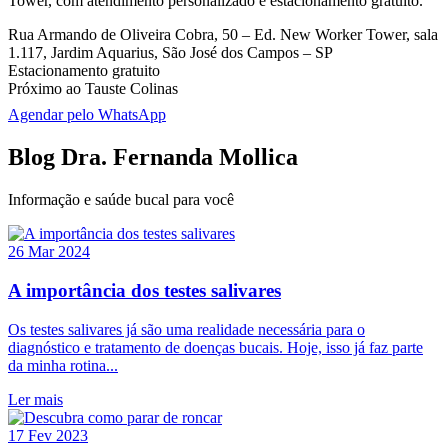
Tower, com atendimento personalizado e estacionamento gratuito.
Rua Armando de Oliveira Cobra, 50 – Ed. New Worker Tower, sala
1.117, Jardim Aquarius, São José dos Campos – SP
Estacionamento gratuito
Próximo ao Tauste Colinas
Agendar pelo WhatsApp
Blog Dra. Fernanda Mollica
Informação e saúde bucal para você
26 Mar 2024
A importância dos testes salivares
Os testes salivares já são uma realidade necessária para o
diagnóstico e tratamento de doenças bucais. Hoje, isso já faz parte
da minha rotina...
Ler mais
17 Fev 2023